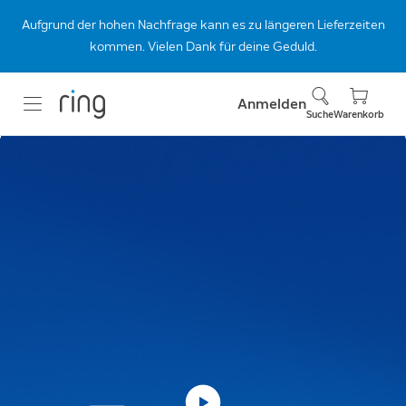
Aufgrund der hohen Nachfrage kann es zu längeren Lieferzeiten
kommen. Vielen Dank für deine Geduld.
Anmelden
Suche
Warenkorb
Brandneue
Videotürklingeln.
Kristallklar und
gestochen scharf.
Entdecke das neue Videotürklingel-
Sortiment von Ring. Jetzt mit Retinal 2K und
4K.