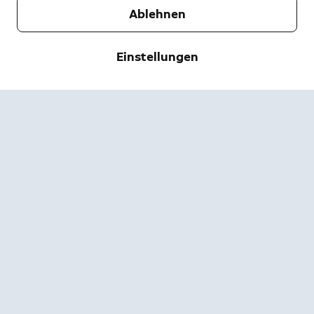
Ablehnen
Unternehmen
Support
Einstellungen
Über uns
Pressebereich
Versand & Rückgabe
Ändern
Nutzungsbedingungen
Bestellstatus
Sicherheitsinformationen
Hilfe
Privatsphäre
App herunterladen
Sicherheit
Barrierefreiheit
Jobangebote
Ring-Statusseite
Garantie
Verträge hier kündigen