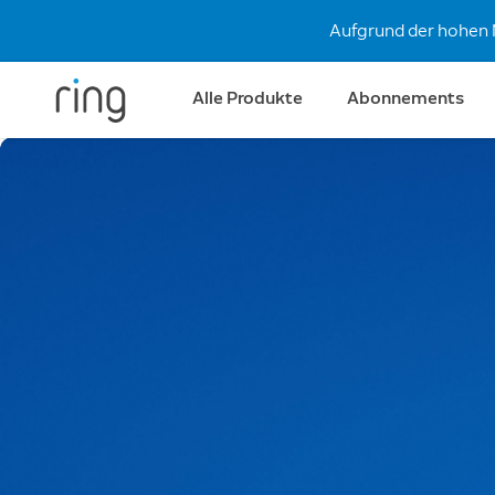
Aufgrund der hohen 
Alle Produkte
Abonnements
Brandneue
Videotürklingeln.
Kristallklar und
gestochen scharf.
Entdecke das neue Videotürklingel-Sortimen
Ring. Jetzt mit Retinal 2K und 4K.