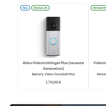
Neu
Retinal 2K
Retinal 4
Akku-Videotürklingel Plus (neueste
Videotü
Generation)
Battery Video Doorbell Plus
Wired
179,99 €