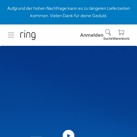
Aufgrund der hohen Nachfrage kann es zu längeren Lieferzeiten
kommen. Vielen Dank für deine Geduld.
Anmelden
Suche
Warenkorb
Brandneue
Videotürklingeln.
Kristallklar und
gestochen scharf.
Entdecke das neue Videotürklingel-
Sortiment von Ring. Jetzt mit Retinal 2K und
4K.