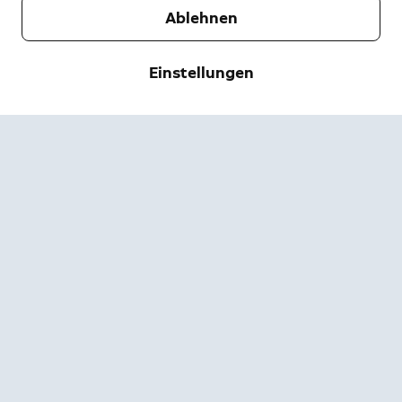
Ablehnen
Unternehmen
Support
Einstellungen
Über uns
Pressebereich
Versand & Rückgabe
Ändern
Nutzungsbedingungen
Bestellstatus
Sicherheitsinformationen
Hilfe
Privatsphäre
App herunterladen
Sicherheit
Barrierefreiheit
Jobangebote
Ring-Statusseite
Garantie
Verträge hier kündigen