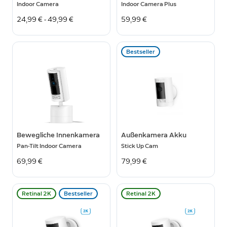
Indoor Camera
Indoor Camera Plus
24,99 € - 49,99 €
59,99 €
Bestseller
Bewegliche Innenkamera
Außenkamera Akku
Pan-Tilt Indoor Camera
Stick Up Cam
69,99 €
79,99 €
Retinal 2K
Bestseller
Retinal 2K