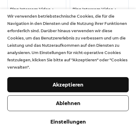
Ring Intercom Video +
Ring Intercom Video +
Wir verwenden betriebstechnische Cookies, die für die
Schnellwechsel-Akkupack
Innenkamera 2. Gen.
Navigation in den Diensten und die Nutzung ihrer Funktionen
+ Ladestation
Jetzt
139,99 €
War
149,98 €
erforderlich sind. Darüber hinaus verwenden wir diese
Jetzt
149,99 €
War
159,97 €
Cookies, um das Benutzererlebnis zu verbessern und um die
Leistung und das Nutzeraufkommen auf den Diensten zu
Spare €9
analysieren. Um Einstellungen für nicht-operative Cookies
festzulegen, klicken Sie bitte auf "Akzeptieren" oder "Cookies
verwalten".
Akzeptieren
Ring Intercom Audio
Ring Intercom Audio +
Ablehnen
79,99 €
Schnellwechsel-Akkupack
Jetzt
99,99 €
War
109,98 €
Einstellungen
Spare €9
Spare €9