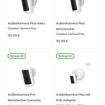
Außenkamera Plus Akku
Außenkamera Plus
Outdoor Camera Plus
Netzstecker
Outdoor Camera Plus
99,99 €
99,99 €
Retinal 4K
Retinal 2K
Außenkamera Pro
Außenkamera Plus mit
Netzstecker (neueste
PoE-Adapter