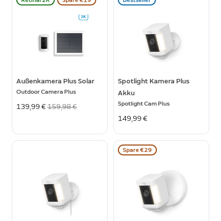
Außenkamera Plus Solar
Spotlight Kamera Plus
Outdoor Camera Plus
Akku
Spotlight Cam Plus
Jetzt
139,99 €
War
159,98 €
149,99 €
Spare €29