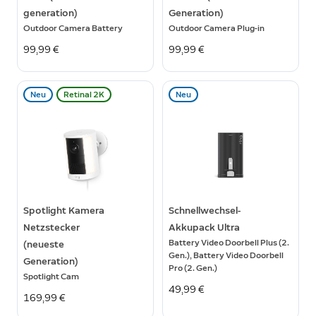
generation)
Generation)
Outdoor Camera Battery
Outdoor Camera Plug-in
99,99 €
99,99 €
Neu
Retinal 2K
Neu
Spotlight Kamera
Schnellwechsel-
Netzstecker
Akkupack Ultra
Battery Video Doorbell Plus (2.
(neueste
Gen.), Battery Video Doorbell
Generation)
Pro (2. Gen.)
Spotlight Cam
49,99 €
169,99 €