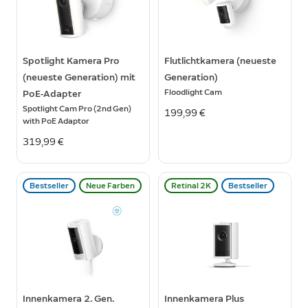
Spotlight Kamera Pro
Flutlichtkamera (neueste
(neueste Generation) mit
Generation)
Floodlight Cam
PoE-Adapter
Spotlight Cam Pro (2nd Gen)
199,99 €
with PoE Adaptor
319,99 €
Bestseller
Neue Farben
Retinal 2K
Bestseller
Innenkamera 2. Gen.
Innenkamera Plus