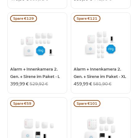
Spare €129
Spare €121
Alarm + Innenkamera 2.
Alarm + Innenkamera 2.
Gen. + Sirene im Paket - L
Gen. + Sirene im Paket - XL
Jetzt
399,99 €
War
529,92 €
Jetzt
459,99 €
War
581,90 €
Spare €59
Spare €101