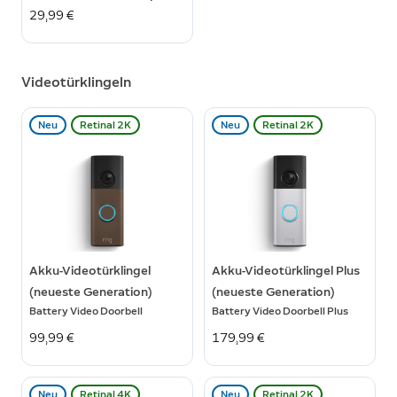
29,99 €
Videotürklingeln
Neu
Retinal 2K
Neu
Retinal 2K
Akku-Videotürklingel
Akku-Videotürklingel Plus
(neueste Generation)
(neueste Generation)
Battery Video Doorbell
Battery Video Doorbell Plus
99,99 €
179,99 €
Neu
Retinal 4K
Neu
Retinal 2K