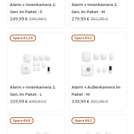
Alarm + Innenkamera 2.
Alarm + Innenkamera 2.
Gen. im Paket - S
Gen. im Paket - M
Jetzt
249,99 €
War
299,98 €
Jetzt
279,99 €
War
361,96 €
Spare €119
Spare €51
Alarm + Innenkamera 2.
Alarm + Außenkamera im
Gen. im Paket - L
Paket - M
Jetzt
329,99 €
War
449,93 €
Jetzt
339,99 €
War
391,96 €
Spare €69
Spare €61