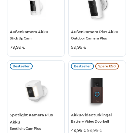
Außenkamera Akku
Außenkamera Plus Akku
Stick Up Cam
Outdoor Camera Plus
79,99 €
99,99 €
Bestseller
Bestseller
Spare €50
Spotlight Kamera Plus
Akku-Videotürklingel
Battery Video Doorbell
Akku
Spotlight Cam Plus
Jetzt
49,99 €
War
99,99 €