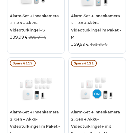
Alarm-Set + Innenkamera
Alarm-Set + Innenkamera
2. Gen + Akku-
2. Gen + Akku-
Videotürklingel - S
Videotürklingel im Paket -
Jetzt
339,99 €
War
399,97 €
M
Jetzt
359,99 €
War
461,95 €
Spare €119
Spare €121
Alarm-Set + Innenkamera
Alarm-Set + Innenkamera
2. Gen + Akku-
2. Gen + Akku-
Videotürklingel im Paket -
Videotürklingel + mit