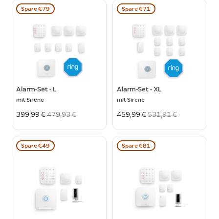
Spare €79
Spare €71
Alarm-Set - L
Alarm-Set - XL
mit Sirene
mit Sirene
Jetzt
399,99 €
War
479,93 €
Jetzt
459,99 €
War
531,91 €
Spare €49
Spare €81