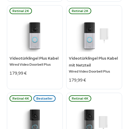
Retinal 2K
Retinal 2K
Videotürklingel Plus Kabel
Videotürklingel Plus Kabel
Wired Video Doorbell Plus
mit Netzteil
Wired Video Doorbell Plus
179,99 €
179,99 €
Retinal 4K
Bestseller
Retinal 4K