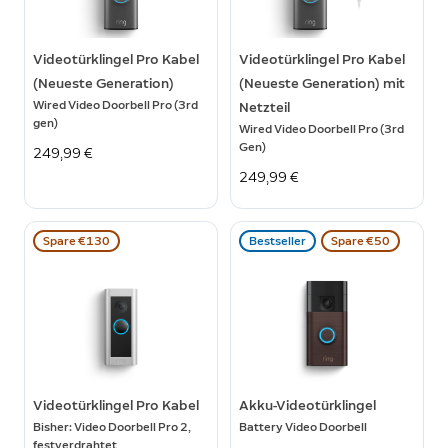
Videotürklingel Pro Kabel
Videotürklingel Pro Kabel
(Neueste Generation)
(Neueste Generation) mit
Wired Video Doorbell Pro (3rd
Netzteil
gen)
Wired Video Doorbell Pro (3rd
Gen)
249,99 €
249,99 €
Spare €130
Bestseller
Spare €50
Videotürklingel Pro Kabel
Akku-Videotürklingel
Bisher: Video Doorbell Pro 2,
Battery Video Doorbell
festverdrahtet