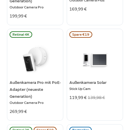
Outdoor Camera Plus
Generation)
Outdoor Camera Pro
169,99 €
199,99 €
Retinal 4K
Spare €19
Außenkamera Pro mit PoE-
Außenkamera Solar
Stick Up Cam
Adapter (neueste
Generation)
Jetzt
119,99 €
War
139,98 €
Outdoor Camera Pro
269,99 €
Retinal 2K
Spare €19
Bestseller