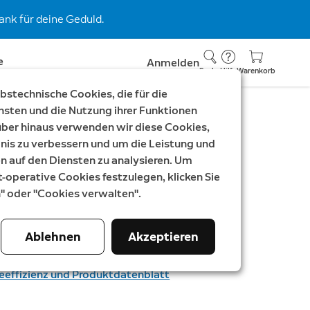
nk für deine Geduld.
e
Anmelden
Suche
Hilfe
Warenkorb
stechnische Cookies, die für die
nsten und die Nutzung ihrer Funktionen
rüber hinaus verwenden wir diese Cookies,
nis zu verbessern und um die Leistung und
 Spotlight Kamera Plus
auf den Diensten zu analysieren. Um
t-operative Cookies festzulegen, klicken Sie
n" oder "Cookies verwalten".
 Plus
Ablehnen
Akzeptieren
ar
99,98 €
eeffizienz und Produktdatenblatt