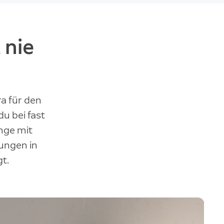
 nie
ra für den
u bei fast
inge mit
ungen in
t.