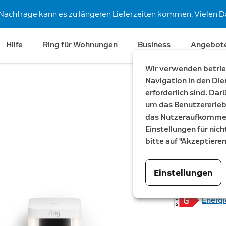
Nachfrage kann es zu längeren Lieferzeiten kommen. Vielen Da
Hilfe
Ring für Wohnungen
Business
Angebot
Wir verwenden betrieb
Navigation in den Die
erforderlich sind. Da
Spare €39
um das Benutzererleb
2er-Set
das Nutzeraufkommen 
Einstellungen für nich
Akku
bitte auf "Akzeptiere
Spotlight Cam
Einstellungen
Jetzt
259,99 €
W
2
Energi