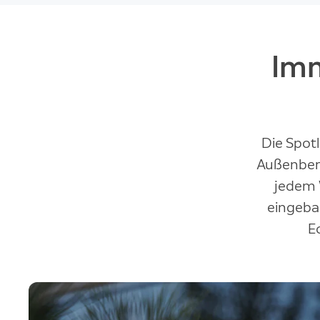
Imm
Die Spotl
Außenbere
jedem W
eingeba
E