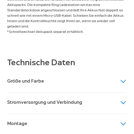
Akkupacks. Die kompakte Ring Ladestation wird an eine
Standardsteckdose angeschlossen und lädt Ihre Akkus fast doppelt so
schnell wie mit einem Micro-USB-Kabel. Schieben Sie einfach die Akkus
hinein und die Kontrollleuchte zeigt Ihnen an, wenn sie wieder voll
geladen sind.
* Schnellwechsel-Akkupack separat erhältlich.
Technische Daten
Größe und Farbe
Abmessungen
Stromversorgung und Verbindung
Netzteil: 8 cm x 2,7 cm x 5,6 cm
Ladestation: 6,1 cm x 5,9 cm x 6 cm
Power Input (power supply)
Netzkabel: 1,8 m
Montage
100-240VAC, 50/60Hz, 0.5A
Verfügbare Farben