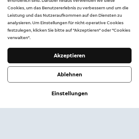
erforderlich sind. Darüber hinaus verwenden wir diese
Cookies, um das Benutzererlebnis zu verbessern und um die
Leistung und das Nutzeraufkommen auf den Diensten zu
analysieren. Um Einstellungen für nicht-operative Cookies
festzulegen, klicken Sie bitte auf "Akzeptieren" oder "Cookies
verwalten".
Akzeptieren
Ablehnen
Unternehmen
Einstellungen
Support
Über uns
Pressebereich
Versand & Rückgabe
Ändern
Nutzungsbedingungen
Bestellstatus