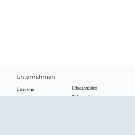
Unternehmen
Privatsphäre
Über uns
Sicherheit
Pressebereich
Jobangebote
Nutzungsbedingungen
Sicherheitsinformationen