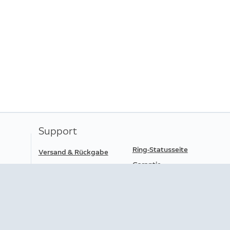
Support
Ring-Statusseite
Versand & Rückgabe
Garantie
Bestellstatus
Verträge hier kündigen
Hilfe
Datenübertragbarkeit
App herunterladen
Barrierefreiheit