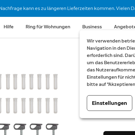
Nachfrage kann es zu längeren Lieferzeiten kommen. Vielen Da
Hilfe
Ring für Wohnungen
Business
Angebot
Wir verwenden betrieb
Navigation in den Die
erforderlich sind. Da
Ersatzte
um das Benutzererleb
das Nutzeraufkommen 
Spotlight Cam
Einstellungen für nich
2,99 €
bitte auf "Akzeptiere
Farbe:
Schwarz
Einstellungen