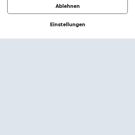
Ablehnen
Unternehmen
Support
Einstellungen
Über uns
Pressebereich
Versand & Rückgabe
Ändern
Nutzungsbedingungen
Bestellstatus
Sicherheitsinformationen
Hilfe
Privatsphäre
App herunterladen
Sicherheit
Barrierefreiheit
Jobangebote
Ring-Statusseite
Garantie
Verträge hier kündigen